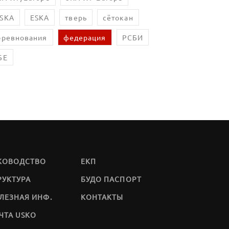
SKA
ESKA
тверь
сётокан
оревнования
федерация
РСБИ
БЕ
КОВОДСТВО
ЕКП
РУКТУРА
БУДО ПАСПОРТ
ЛЕЗНАЯ ИНФ.
КОНТАКТЫ
ЧТА USKO