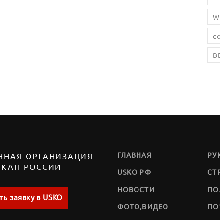
W
с
В
ГЛАВНАЯ
РУ
ННАЯ ОРГАНИЗАЦИЯ
ОКАН РОССИИ
USKO РФ
СТ
НОВОСТИ
ПО
ть заявку в USKO
ФОТО,ВИДЕО
ПО