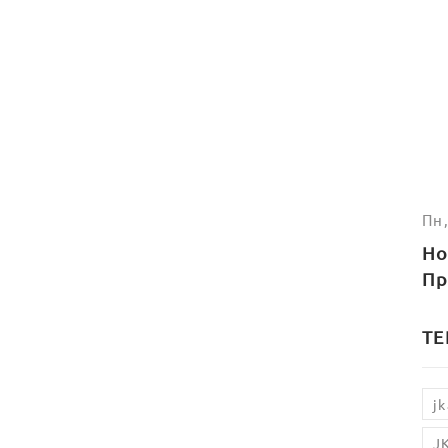
Пн,
Но
Пр
ТЕ
jk
J