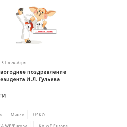
 31 декабря
вогоднее поздравление
езидента И.Л. Гульева
ГИ
a
Минск
USKO
KA WF/Europe
JKA WF Europe