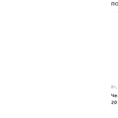
П
Вт
Че
20