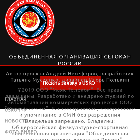
ОБЪЕДИНЕННАЯ ОРГАНИЗАЦИЯ СЁТОКАН
РОССИИ
Автор проекта Андрей Несефоров, разработчик
Татьяна Мусиенко, дизайнер Игорь Полькин
Подать заявку в USKO
©2019 ООО "Маяк Телеком". Все права
защищены. Разработано и внедрено студией по
ГЛАВНАЯ
автоматизации коммерческих процессов ООО
"Маяк Телеком". Распространение, копирование
USKO РФ
и упоминание в СМИ без разрешения
Владельца запрещено. Владелец:
НОВОСТИ
Общероссийская физкультурно-спортивная
ФОТО,ВИДЕО
общественная организация "Объединенная
организация сетокан каратэ-до России".