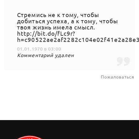
Стремись не к тому, чтобы
добиться успеха, а к тому, чтобы
твоя жизнь имела смысл.
http://bit.do/fLc9r?
h=c90522ae2af2282c104e02f41e2a28e
01.01.1970 в 03:00
Комментарий удален
Пожаловаться