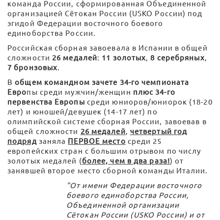
команда России, сформированная Объединенной
организацией Сётокан России (USKO России) под
эгидой Федерации восточного боевого
единоборства России.
Российская сборная завоевала в Испании в общей
сложности
26 медалей
:
11 золотых
,
8 серебряных
,
7 бронзовых
.
В
общем командном зачете 34-го чемпионата
Евро
пы среди мужчин/женщин
плюс 34-го
первенства Европы
среди юниоров/юниорок (18-20
лет) и юношей/девушек (14-17 лет) по
олимпийской системе сборная России, завоевав в
общей сложности
26 медалей
,
че
твертый год
подряд
заняла
ПЕРВОЕ место
среди 25
европейских стран с большим отрывом по числу
золотых медалей (
более, чем в два
раза!
) от
занявшей второе место сборной команды Италии.
"От имени Федерации восточного
боевого единоборства России,
Объединенной организации
Сётокан России (USKO России) и от