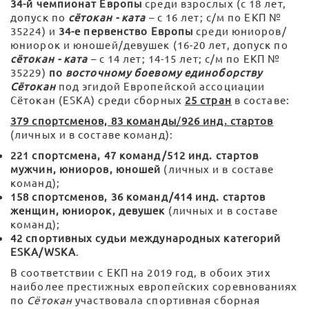
34-й чемпионат Европы
среди взрослых (с 18 лет,
допуск по
сётокан - ката
– с 16 лет; с/м по ЕКП №
35224) и
34-е первенство Европы
среди юниоров/
юниорок и юношей/девушек (16-20 лет, допуск по
сётокан - ката
– с 14 лет; 14-15 лет; с/м по ЕКП №
35229)
по
восточному боевому единоборству
Сётокан
под эгидой Европейской ассоциации
Сётокан (ESKA) среди сборных
25 стран
в составе:
379 спортсменов, 83 команды
/
926 инд. стартов
(личных и в составе команд):
221 спортсмена, 47 команд/512 инд. стартов
мужчин, юниоров, юношей
(личных и в составе
команд);
158 спортсменов, 36 команд/414 инд. стартов
женщин, юниорок, девушек
(личных и в составе
команд);
42 спортивных судьи международных категорий
ESKA
/
WSKA
.
В соответствии с ЕКП на 2019 год, в обоих этих
наиболее престижных европейских соревнованиях
по
Сётокан
участвовала спортивная сборная