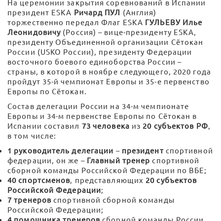
На церемонии закрытия соревнований в Испании
президент ESKA
Ричард ПУЛ
(Англия)
торжественно передал Флаг ESKA
ГУЛЬЕВУ Илье
Леонидовичу
(Россия) – вице-президенту ESKA,
президенту Объединенной организации Сётокан
России (USKO России), президенту Федерации
восточного боевого единоборства России –
страны, в которой в ноябре следующего, 2020 года
пройдут 35-й чемпионат Европы и 35-е первенство
Европы по Сётокан.
Состав делегации России на 34-м чемпионате
Европы и 34-м первенстве Европы по Сётокан в
Испании составил
73 человека
из
20 субъектов РФ
,
в том числе:
1 руководитель делегации
–
президент
спортивной
федерации, он же –
Главный тренер
спортивной
сборной команды Российской Федерации по ВБЕ;
40 спортсменов
, представляющих
20 субъектов
Российской Федерации
;
7 тренеров
спортивной сборной команды
Российской Федерации;
4 помощника тренеров
сборной команды России