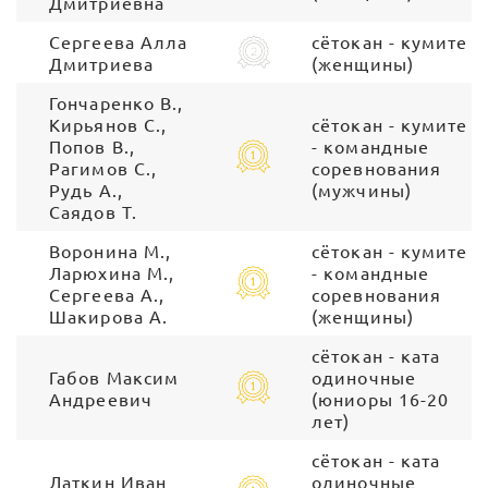
Дмитриевна
Сергеева Алла
сётокан - кумите
Дмитриева
(женщины)
Гончаренко В.,
Кирьянов С.,
сётокан - кумите
Попов В.,
- командные
Рагимов С.,
соревнования
Рудь А.,
(мужчины)
Саядов Т.
Воронина М.,
сётокан - кумите
Ларюхина М.,
- командные
Сергеева А.,
соревнования
Шакирова А.
(женщины)
сётокан - ката
Габов Максим
одиночные
Андреевич
(юниоры 16-20
лет)
сётокан - ката
Латкин Иван
одиночные