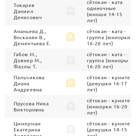
сётокан - ката
Токарев
одиночные
Даниил
(юноши 14-15
Денисович
лет)
Ананьева Д.,
сётокан - ката -
Восканян В.,
группа (юниорки
Дементьева Е.
16-20 лет)
Габов М.,
сётокан - ката -
Довнер М.,
группа (юниоры
Фазлы Т.
16-20 лет)
Пальчикова
сётокан - кумите
Диана
(девушки 16-17
Андреевна
лет)
сётокан - кумите
Прусова Ника
(юниорки 16-20
Викторовна
лет)
Цимерман
сётокан - кумите
Екатерина
(девушки 14-15
Андреевна
лет)