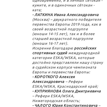
одновременно, и в личных сётокан -
кумите, и в одиночных сётокан -
ката;
- ЛАТКИНА Ивана Александровича
(Москва) – двукратного победителя
первенства Европы 2019 года, как в
своей возрастной подгруппе
(юноши 14-15 лет), так и в более
старшей возрастной подгруппе
(юноши 16-17 лет).
Искренне благодарю
российских
спортивных судей
международной
категории ESKA/WSKA, которые
достойно представляли нашу страну
в судейском корпусе чемпионата
Европы и первенства Европы:
- КОРОТКОГО Алексея
Александровича
– Рефери
ESKA/WSKA, Краснодарский край;
- КУПРИЯНОВА Олега Дмитриевича
– Рефери ESKA/WSKA,
Нижегородская область;
- ЧАЛОГО Юрия Константиновича
–